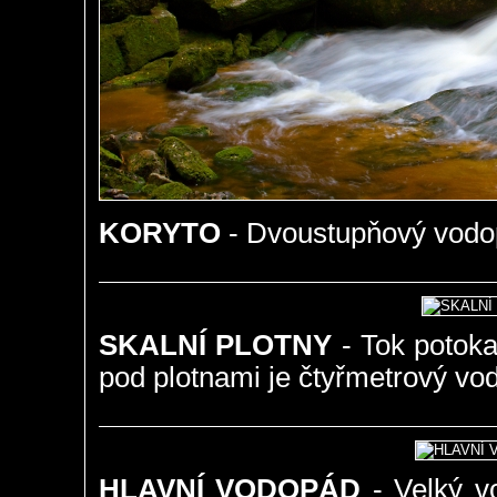
KORYTO
- Dvoustupňový vodop
SKALNÍ PLOTNY
- Tok potoka
pod plotnami je čtyřmetrový vo
HLAVNÍ VODOPÁD
- Velký v