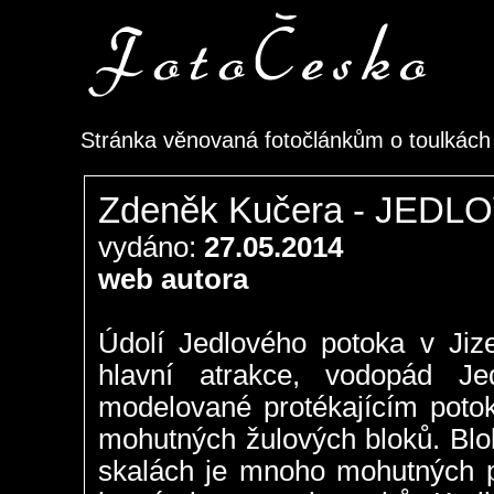
Stránka věnovaná fotočlánkům o toulkác
Zdeněk Kučera - JED
vydáno:
27.05.2014
web autora
Údolí Jedlového potoka v Jiz
hlavní atrakce, vodopád Je
modelované protékajícím potok
mohutných žulových bloků. Blo
skalách je mnoho mohutných p