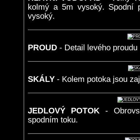
kolmý a 5m vysoký. Spodní p
vysoký.
PROUD
- Detail levého proud
SKÁLY
- Kolem potoka jsou zaj
JEDLOVÝ POTOK
- Obrovsk
spodním toku.