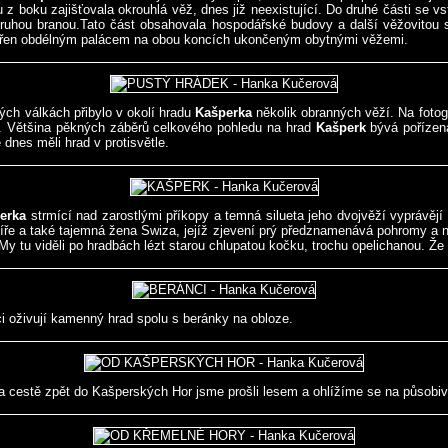
u z boku zajišťovala okrouhlá věž, dnes již neexistující. Do druhé části se 
ruhou branou.Tato část obsahovala hospodářské budovy a další věžovitou s
 tvořen obdélným palácem na obou koncích ukončeným obytnými věžemi.
ých válkách přibylo v okolí hradu
Kašperka
několik obranných věží. Na fotogr
. Většina pěkných záběrů celkového pohledu na hrad
Kašperk
bývá pořízena
dnes měli hrad v protisvětle.
erka
strmící nad zarostlými příkopy a temná silueta jeho dvojvěží vyprávějí 
ytíře a také tajemná žena Swiza, jejíž zjevení prý předznamenává pohromy a
y tu viděli po hradbách lézt starou chlupatou kočku, trochu opelichanou. Že 
i oživují kamenný hrad spolu s beránky na obloze.
a cestě zpět do Kašperských Hor jsme prošli lesem a ohlížíme se na působivo