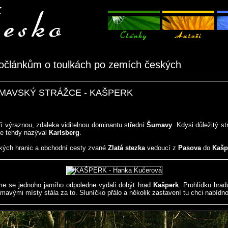
očlánkům o toulkách po zemích českých
ŠUMAVSKÝ STRÁŽCE - KAŠPERK
í výraznou, zdaleka viditelnou dominantu střední
Šumavy
. Kdysi důležitý st
se tehdy nazýval
Karlsberg
.
ých hranic a obchodní cesty zvané
Zlatá stezka
vedoucí z
Pasova
do
Kašp
me se jednoho jarního odpoledne vydali dobýt hrad
Kašperk
. Prohlídku hradu
mavými místy stála za to. Sluníčko přálo a několik zastavení tu chci nabídno