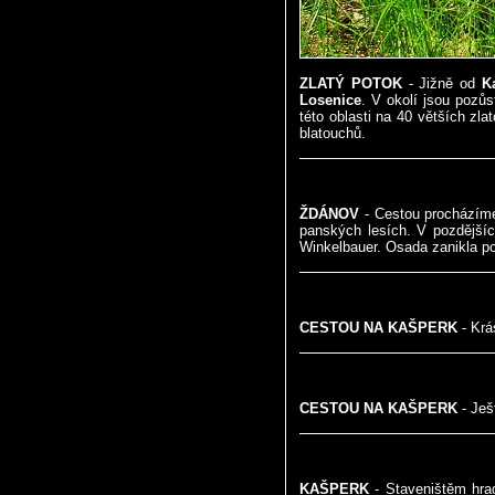
ZLATÝ POTOK
- Jižně od
K
Losenice
. V okolí jsou pozůs
této oblasti na 40 větších zl
blatouchů.
ŽDÁNOV
- Cestou procházím
panských lesích. V pozdějšíc
Winkelbauer. Osada zanikla p
CESTOU NA KAŠPERK
- Krá
CESTOU NA KAŠPERK
- Ješ
KAŠPERK
- Staveništěm hr