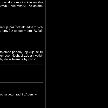
vstupovalo pomocí stěžejkového
tavbu, purkrabství. Za dalším
afii je pozůstatek jedné z nich
 právě z tohoto místa. Avšak
tajemné příhody. Zjevuje se tu
 nemoce. Nechybí zde ani velký
by další tajemná bytost ?
u siluetu hradní zříceniny.