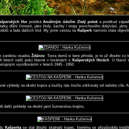
ašperských Hor
protéká
Amáliným údolím Zlatý potok
a poněkud západn
tatky důlní činnosti, jako štoly, šachty i stopy povrchového dobývání, jámy 
atodolů a řada dalších štol. My jsme cestou na
Kašperk
namísto zlata objevili
e zaniklou osadou
Ždánov
. Torza domů si bere příroda, je to už dlouho co tu
h letech našli práci hlavně v továrnách v
Kašperských Horách
. U hlavní 
ostupným vysídlováním v letech 1945 - 1950.
sné výhledy na okolní kopce a loučky nás trochu zdržovaly od našeho cíle. A
tě další pohledy na okolní jarní šumavskou krajinu.
adu
Kašperka
se stal dlouhý skalnatý kopec, kterému se přizpůsobila trojdí