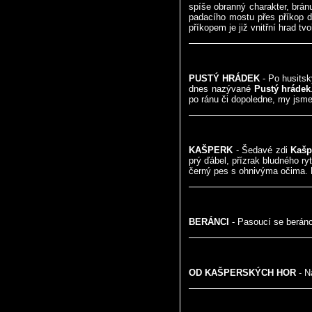
spíše obranný charakter, brán
padacího mostu přes příkop d
příkopem je již vnitřní hrad
PUSTÝ HRÁDEK
- Po husitsk
dnes nazývané
Pustý hrádek
po ránu či dopoledne, my jsme 
KAŠPERK
- Šedavé zdi
Kašp
prý ďábel, přízrak bludného r
černý pes s ohnivýma očima. M
BERÁNCI
- Pasoucí se beránc
OD KAŠPERSKÝCH HOR
- N