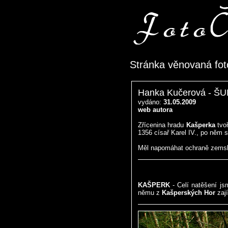
Stránka věnovaná fot
Hanka Kučerová - 
vydáno:
31.05.2009
web autora
Zřícenina hradu
Kašperka
tvoř
1356 císař Karel IV., po něm 
Měl napomáhat ochraně zemsk
KAŠPERK
- Celí natěšení js
němu z
Kašperských Hor
zají