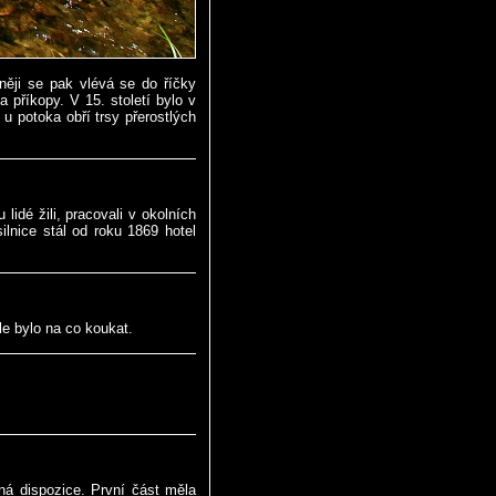
ěji se pak vlévá se do říčky
a příkopy. V 15. století bylo v
 u potoka obří trsy přerostlých
 lidé žili, pracovali v okolních
silnice stál od roku 1869 hotel
le bylo na co koukat.
lná dispozice. První část měla