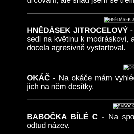
určování, ale snad jsem se trefil
HNĚDÁSEK JITROCELOVÝ
-
sedl na květinu k modráskovi, 
docela agresivně vystartoval.
OKÁČ
- Na okáče mám vyhlédn
jich na něm desítky.
BABOČKA BÍLÉ C
- Na spod
odtud název.