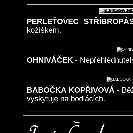
PERLEŤOVEC STŘÍBROPÁ
kožíškem.
OHNIVÁČEK
- Nepřehlédnuteln
BABOČKA KOPŘIVOVÁ
- Běž
vyskytuje na bodlácích.