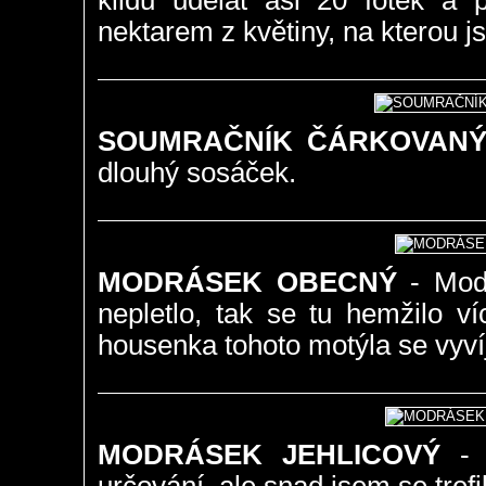
klidu udělat asi 20 fotek a 
nektarem z květiny, na kterou js
SOUMRAČNÍK ČÁRKOVAN
dlouhý sosáček.
MODRÁSEK OBECNÝ
- Modr
nepletlo, tak se tu hemžilo v
housenka tohoto motýla se vyvíj
MODRÁSEK JEHLICOVÝ
- T