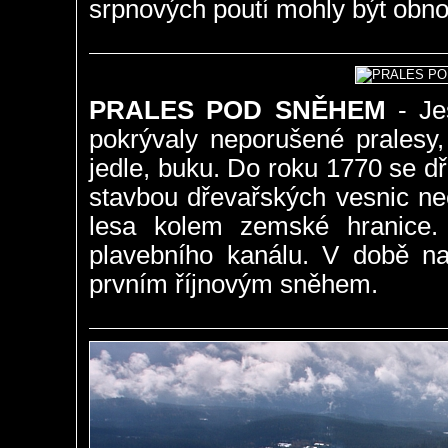
srpnových poutí mohly být obn
PRALES POD SNĚHEM
- Ješ
pokrývaly neporušené pralesy,
jedle, buku. Do roku 1770 se d
stavbou dřevařských vesnic ne
lesa kolem zemské hranice.
plavebního kanálu. V době naš
prvním říjnovým sněhem.