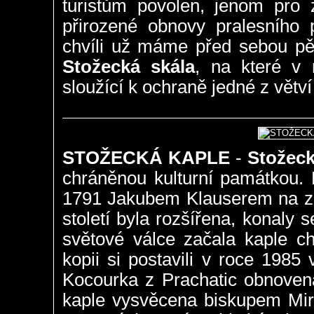
turistům povolen, jenom pro
přirozené obnovy pralesního
chvíli už máme před sebou pě
Stožecká skála
, na které v 
sloužící k ochraně jedné z větv
STOŽECKÁ KAPLE
-
Stožeck
chráněnou kulturní památkou.
1791 Jakubem Klauserem na zn
století byla rozšířena, konaly
světové válce začala kaple ch
kopii si postavili v roce 1985
Kocourka z Prachatic obnoven
kaple vysvěcena biskupem Mir