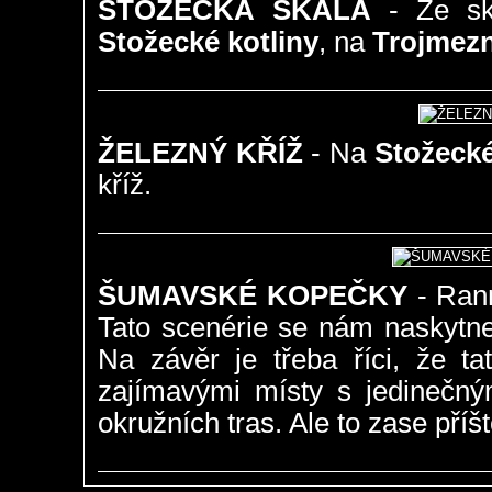
STOŽECKÁ SKÁLA
- Ze sk
Stožecké kotliny
, na
Trojmez
ŽELEZNÝ KŘÍŽ
- Na
Stožecké
kříž.
ŠUMAVSKÉ KOPEČKY
- Rann
Tato scenérie se nám naskytn
Na závěr je třeba říci, že ta
zajímavými místy s jedinečným
okružních tras. Ale to zase příšt