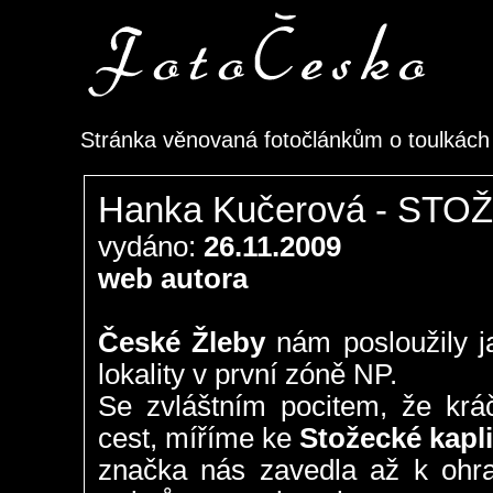
Stránka věnovaná fotočlánkům o toulkác
Hanka Kučerová - STO
vydáno:
26.11.2009
web autora
České Žleby
nám posloužily j
lokality v první zóně NP.
Se zvláštním pocitem, že kr
cest, míříme ke
Stožecké kapli
značka nás zavedla až k ohrad