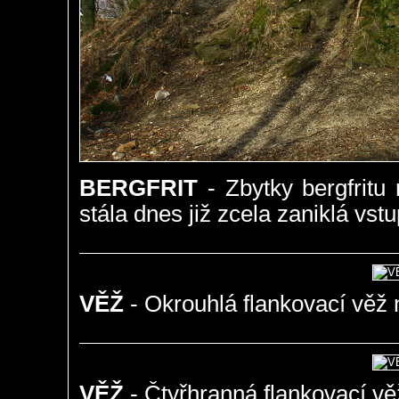
BERGFRIT
- Zbytky bergfritu 
stála dnes již zcela zaniklá vst
VĚŽ
- Okrouhlá flankovací věž n
VĚŽ
- Čtyřhranná flankovací vě