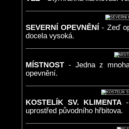
SEVERNÍ OPEVNĚNÍ
- Zeď op
docela vysoká.
MÍSTNOST
- Jedna z mnoha m
opevnění.
KOSTELÍK SV. KLIMENTA
- 
uprostřed původního hřbitova.