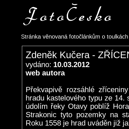
Stránka věnovaná fotočlánkům o toulkác
Zdeněk Kučera - ZŘÍ
vydáno:
10.03.2012
web autora
Překvapivě rozsáhlé zřícenin
hradu kastelového typu ze 14.
údolím řeky Otavy poblíž Hora
Strakonic tyto pozemky na s
Roku 1558 je hrad uváděn již ja