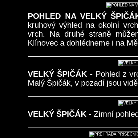
POHLED NA VELKÝ ŠPIČÁ
kruhový výhled na okolní vrch
vrch. Na druhé straně můžeme
Klínovec a dohlédneme i na M
VELKÝ ŠPIČÁK
- Pohled z vr
Malý Špičák, v pozadí jsou vidě
VELKÝ ŠPIČÁK
- Zimní pohle