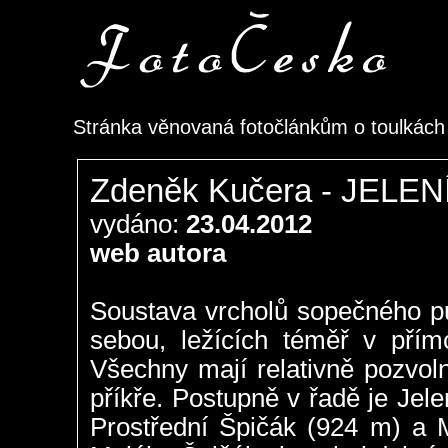
Stránka věnovaná fotočlánkům o toulkác
Zdeněk Kučera - JELE
vydáno:
23.04.2012
web autora
Soustava vrcholů sopečného pů
sebou, ležících téměř v přímc
Všechny mají relativně pozvol
příkře. Postupně v řadě je Jel
Prostřední Špičák (924 m) a 