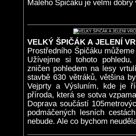
Malého Špičáku je velmi dobrý 
VELKÝ ŠPIČÁK A JELENÍ V
Prostředního Špičáku můžeme t
Užívejme si tohoto pohledu
zničen pohledem na lesy vrtul
stavbě 630 větráků, většina by
Vejprty a Výsluním, kde je ř
příroda, která se sotva vzpama
Doprava součástí 105metrovýc
podmáčených lesních cestách a
nebude. Ale co bychom neudělal