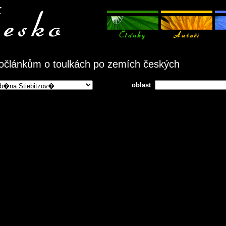
očlánkům o toulkách po zemích českých
oblast